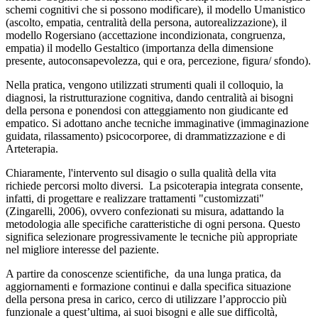
schemi cognitivi che si possono modificare), il modello Umanistico
(ascolto, empatia, centralità della persona, autorealizzazione), il
modello Rogersiano (accettazione incondizionata, congruenza,
empatia) il modello Gestaltico (importanza della dimensione
presente, autoconsapevolezza, qui e ora, percezione, figura/ sfondo).
Nella pratica, vengono utilizzati strumenti quali il colloquio, la
diagnosi, la ristrutturazione cognitiva, dando centralità ai bisogni
della persona e ponendosi con atteggiamento non giudicante ed
empatico. Si adottano anche tecniche immaginative (immaginazione
guidata, rilassamento) psicocorporee, di drammatizzazione e di
Arteterapia.
Chiaramente, l'intervento sul disagio o sulla qualità della vita
richiede percorsi molto diversi. La psicoterapia integrata consente,
infatti, di progettare e realizzare trattamenti "customizzati"
(Zingarelli, 2006), ovvero confezionati su misura, adattando la
metodologia alle specifiche caratteristiche di ogni persona. Questo
significa selezionare progressivamente le tecniche più appropriate
nel migliore interesse del paziente.
A partire da conoscenze scientifiche, da una lunga pratica, da
aggiornamenti e formazione continui e dalla specifica situazione
della persona presa in carico, cerco di utilizzare l’approccio più
funzionale a quest’ultima, ai suoi bisogni e alle sue difficoltà,