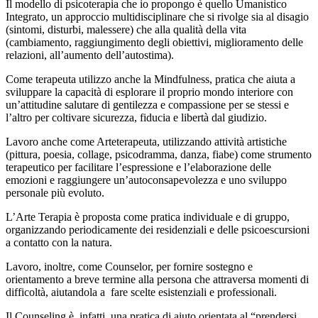
Il modello di psicoterapia che io propongo è quello Umanistico
Integrato, un approccio multidisciplinare che si rivolge sia al disagio
(sintomi, disturbi, malessere) che alla qualità della vita
(cambiamento, raggiungimento degli obiettivi, miglioramento delle
relazioni, all’aumento dell’autostima).
Come terapeuta utilizzo anche la Mindfulness, pratica che aiuta a
sviluppare la capacità di esplorare il proprio mondo interiore con
un’attitudine salutare di gentilezza e compassione per se stessi e
l’altro per coltivare sicurezza, fiducia e libertà dal giudizio.
Lavoro anche come Arteterapeuta, utilizzando attività artistiche
(pittura, poesia, collage, psicodramma, danza, fiabe) come strumento
terapeutico per facilitare l’espressione e l’elaborazione delle
emozioni e raggiungere un’autoconsapevolezza e uno sviluppo
personale più evoluto.
L’Arte Terapia è proposta come pratica individuale e di gruppo,
organizzando periodicamente dei residenziali e delle psicoescursioni
a contatto con la natura.
Lavoro, inoltre, come Counselor, per fornire sostegno e
orientamento a breve termine alla persona che attraversa momenti di
difficoltà, aiutandola a fare scelte esistenziali e professionali.
Il Counseling è, infatti, una pratica di aiuto orientata al “prendersi