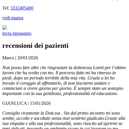
Tel:
3332405400
vedi mappa
invia messaggio
recensioni dei pazienti
Marco
| 20/01/2026
Non posso fare altre che ringraziare la dottoressa Loreti per l’ottimo
lavoro che ha svolto con me. Il percorso fatto mi ha rimesso in
piedi, dopo un periodo terribile della mia vita. Grazie a lei ho
trovato il coraggio di affrontarlo, di non lasciarmi andare e
cominciare a vivere giorno per giorno. È sempre stato un sostegno
importante con la sua gentilezza, professionalità ed educazione.
GIANLUCA
| 15/01/2026
Consiglio vivamente la Dott.ssa . Sin dal primo incontro mi sono
sentito, accolto e ascoltato senza mai sentirmi giudicato.Grazie alla
sua empatia e alla sua professionalità, sono riuscito ad aprirmi su
temi delicati, trovando un ambiente sicuro in cui lavorare su me